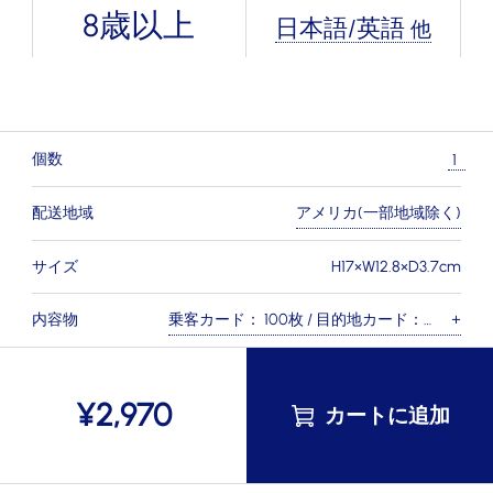
8歳以上
日本語/英語
他
個数
配送地域
アメリカ(一部地域除く)
サイズ
H17×W12.8×D3.7cm
内容物
乗客カード： 100枚 / 目的地カード：
×
18枚 / ルールブック：3冊（日本語 / 英
語 / 中国語）
¥
2,970