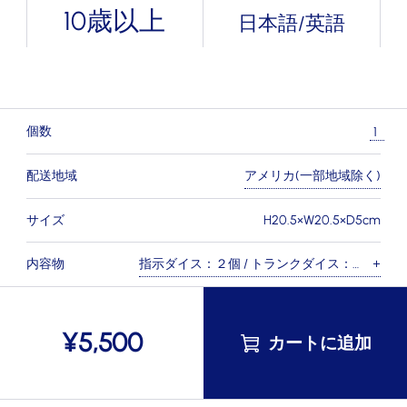
10歳以上
日本語/英語
個数
配送地域
アメリカ(一部地域除く)
サイズ
H20.5×W20.5×D5cm
内容物
指示ダイス：２個 / トランクダイス：
×
24個 / 駅舎ボード：1枚 / 駅ボード：12
枚 / ヘッドポーターボード：1枚 / 駅タ
¥
5,500
イル：６枚 / コイントークン：50枚 /
ヘッドポーターマーカー：１個