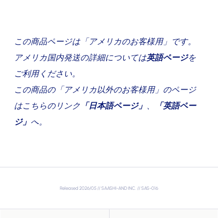
この商品ページは「アメリカのお客様用」です。
アメリカ国内発送の詳細については
英語ページ
を
ご利用ください。
この商品の「アメリカ以外のお客様用」のページ
はこちらのリンク
「
日本語ページ
」
、
「
英語ペー
ジ
」
へ。
Released 2026/05 // SAASHI-AND INC. // SAS-016