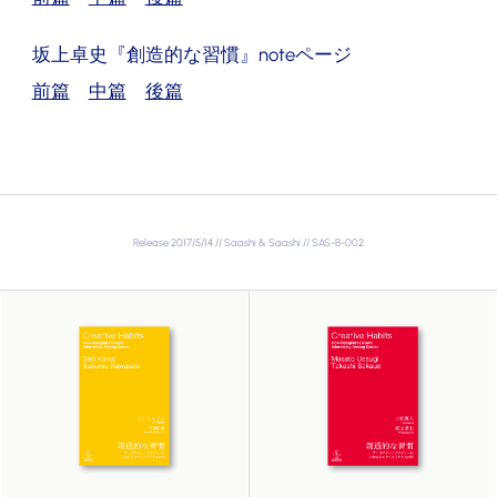
坂上卓史『創造的な習慣』noteページ
前篇
中篇
後篇
Release 2017/5/14 // Saashi & Saashi // SAS-B-002