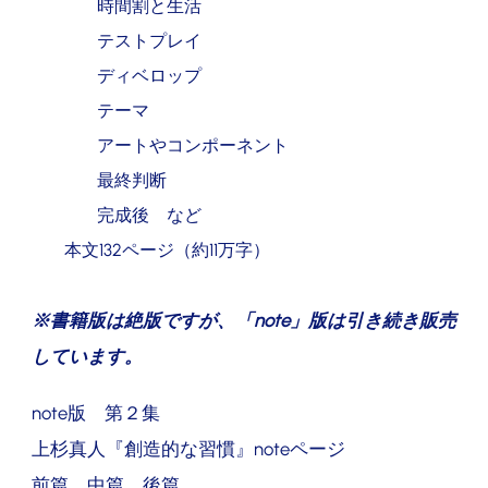
時間割と生活
テストプレイ
ディベロップ
テーマ
アートやコンポーネント
最終判断
完成後 など
本文132ページ（約11万字）
※
書籍版は絶版ですが、「
note
」版は引き続き販売
しています。
note版 第２集
上杉真人『創造的な習慣』noteページ
前篇
中篇
後篇