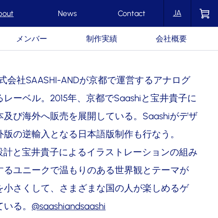
JA
bout
News
Contact
メンバー
制作実績
会社概要
EN
hi は株式会社SAASHI-ANDが京都で運営するアナログ
ーベル。2015年、京都でSaashiと宝井貴子に
及び海外へ販売を展開している。Saashiがデザ
外版の逆輸入となる日本語版制作も行なう。
ーム設計と宝井貴子によるイラストレーションの組み
するユニークで温もりのある世界観とテーマが
を小さくして、さまざまな国の人が楽しめるゲ
ている。
@saashiandsaashi