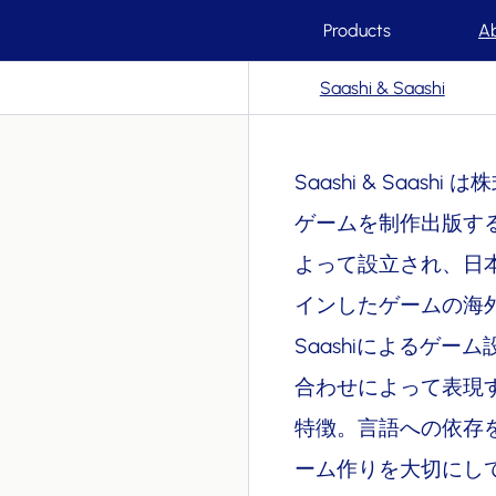
Products
A
Saashi & Saashi
Saashi & Saas
ゲームを制作出版するレ
よって設立され、日本
インしたゲームの海
Saashiによるゲ
合わせによって表現
特徴。言語への依存
ーム作りを大切にし