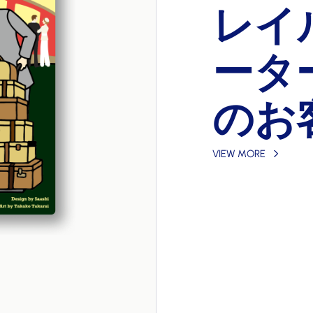
ゲッ
『ニュースボーイ
『カム・セイル
『ゲストがくる
『コーヒーロー
レイ
シャ
バス
午前
ゲッ
カム
コー
Aコ
『レイルウェイ
今宵は紳士と淑
『バス&ストッ
『祝宴の夜に』
『午前１時の大
『バス&ストッ
パリとローマの
す。効果的なル
ン地区の新聞少
たちをうまく船
た家の片付けを
「コク・酸味・
『バスルートを
ジャズミュージ
『エレベータ前
祝宴
ード
バス
です。ポーター
つけて踊りまし
を配りながら、
の大広間に貴賓
ドゲームです。
を配りながら、
レイヤーはマッ
渋滞をうまく避
『旅のあと』は
ームです。プレ
ゲームです。木
ドゲームです。
ボード上の特殊
ドゲームです。
す。音楽で大切
んだ自分の家族
ータ
ンス
版 
走 
バス
ード
ニュ
ウェ
ゲス
ー 
新版
旅の
エレ
していきます。
「シャル・ウィ
せることを競う
合わせたり、最
が、カードプレ
せることを競う
いきます。乗客
ードをめくり、
の思い出マップ
以外
ク&
ろう
新聞社に対する
ていくか、シン
う２つのシンプ
のコーヒー豆に
書き入れること
即興の機会をう
うカードゲーム
異なるため、そ
を盛り上げます
充）」か「下車
置いていく必要
ん。カードを減
充）」か「下車
す。他のプレイ
考え、自分の目
ーは帰国した旅
のお
お客
客様
客様
マ 
外の
ン日
お客
境を改善するこ
を短時間で楽し
楽しむことがで
ょう。豆を煎り
特徴の異なる２
ことができるで
プルな構成で、
VIEW MORE
VIEW MORE
VIEW MORE
VIEW MORE
VIEW MORE
を見据えた判断
なたの元から去
ルなルールであ
ら、数種の条件
にたくさんのカ
ルなルールであ
するかもしれな
や友人と気軽に
都、あるいはシ
語版
VIEW MORE
VIEW MORE
売しつつ、少年
ルなど豪華な内
ることができる
してしまいます
ームをお楽しみ
ゲーム展開をお
終盤には意外な
する新しいダイ
ら駆け引きのあ
なプレイ感が楽
置ゲームです。
レイ感をお楽し
なプレイ感が楽
路線をつくりま
ップは新たに両
VIEW MORE
VIEW MORE
VIEW MORE
VIEW MORE
VIEW MORE
VIEW MORE
VIEW MORE
VIEW MORE
きるでしょうか
い。
ドをパーティの
で止めなければ
ークマップで遊
VIEW MORE