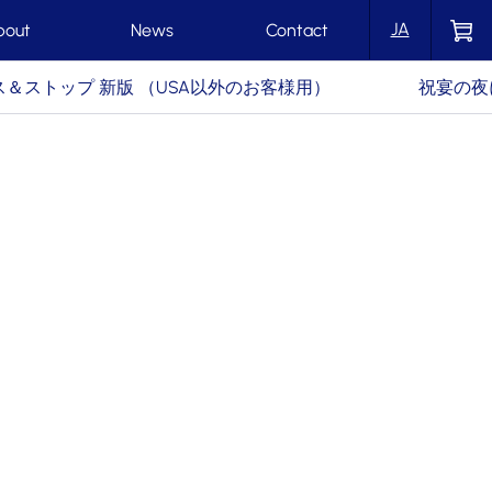
JA
bout
News
Contact
ス＆ストップ 新版 （USA以外のお客様用）
祝宴の夜
EN
ーヨークの街で最高のバス路線をつくりま