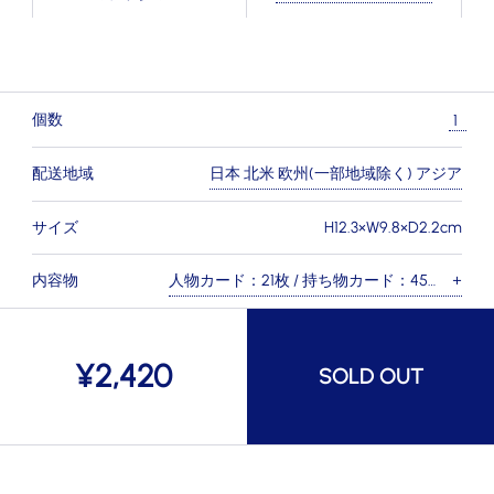
個数
配送地域
日本 北米 欧州(一部地域除く) アジア
サイズ
H12.3×W9.8×D2.2cm
内容物
人物カード：21枚 / 持ち物カード：45
×
枚 / ゲストカード：1枚 / ハウスカー
ド：3枚 / ルールブック：4冊（日本語
¥
2,420
/ 英語 / フランス語 / 中国語）
SOLD OUT