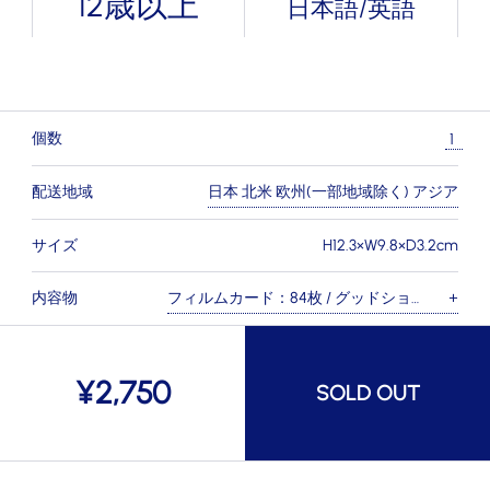
12歳以上
日本語/英語
個数
配送地域
日本 北米 欧州(一部地域除く) アジア
サイズ
H12.3×W9.8×D3.2cm
内容物
フィルムカード：84枚 / グッドショッ
×
トカード：7枚 / サマリーカード：4枚
/ サンセットカード：1枚 / セットアッ
¥
2,750
プカード1枚 / スコアパッド：1冊 / ルー
SOLD OUT
ルブック：2冊（日本語 / 英語）