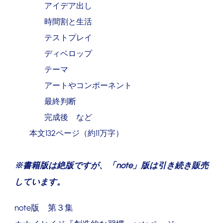
アイデア出し
時間割と生活
テストプレイ
ディベロップ
テーマ
アートやコンポーネント
最終判断
完成後 など
本文132ページ（約11万字）
※
書籍版は絶版ですが、「
note
」版は引き続き販売
しています。
note版 第３集